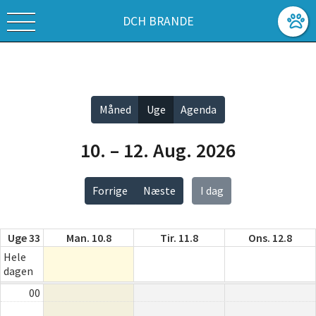
DCH BRANDE
Vis alle
Måned
Uge
Agenda
10. – 12. Aug. 2026
Forrige
Næste
I dag
Uge 33
Man. 10.8
Tir. 11.8
Ons. 12.8
Hele
dagen
00